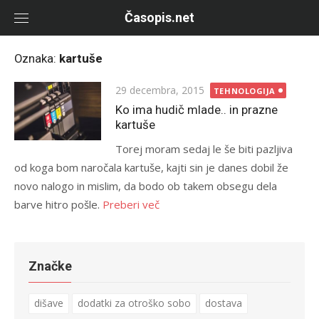
Skip
Časopis.net
to
content
Oznaka:
kartuše
Objavljeno
29 decembra, 2015
TEHNOLOGIJA
Ko ima hudič mlade.. in prazne
kartuše
Torej moram sedaj le še biti pazljiva
od koga bom naročala kartuše, kajti sin je danes dobil že
novo nalogo in mislim, da bodo ob takem obsegu dela
barve hitro pošle.
Preberi več
Značke
dišave
dodatki za otroško sobo
dostava