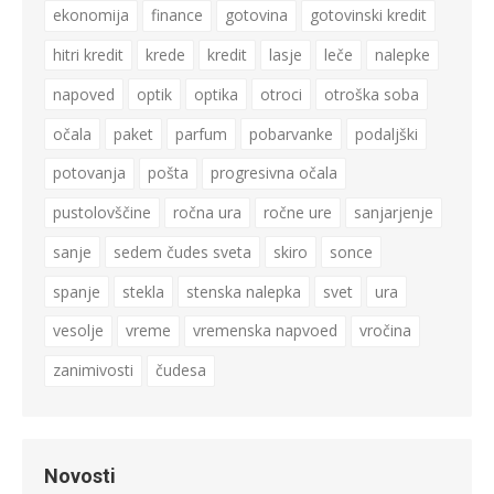
ekonomija
finance
gotovina
gotovinski kredit
hitri kredit
krede
kredit
lasje
leče
nalepke
napoved
optik
optika
otroci
otroška soba
očala
paket
parfum
pobarvanke
podaljški
potovanja
pošta
progresivna očala
pustolovščine
ročna ura
ročne ure
sanjarjenje
sanje
sedem čudes sveta
skiro
sonce
spanje
stekla
stenska nalepka
svet
ura
vesolje
vreme
vremenska napvoed
vročina
zanimivosti
čudesa
Novosti