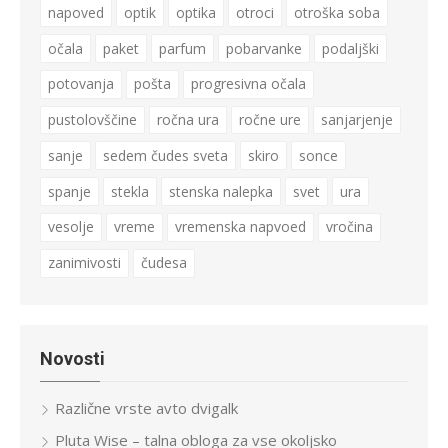
napoved
optik
optika
otroci
otroška soba
očala
paket
parfum
pobarvanke
podaljški
potovanja
pošta
progresivna očala
pustolovščine
ročna ura
ročne ure
sanjarjenje
sanje
sedem čudes sveta
skiro
sonce
spanje
stekla
stenska nalepka
svet
ura
vesolje
vreme
vremenska napvoed
vročina
zanimivosti
čudesa
Novosti
Različne vrste avto dvigalk
Pluta Wise – talna obloga za vse okoljsko