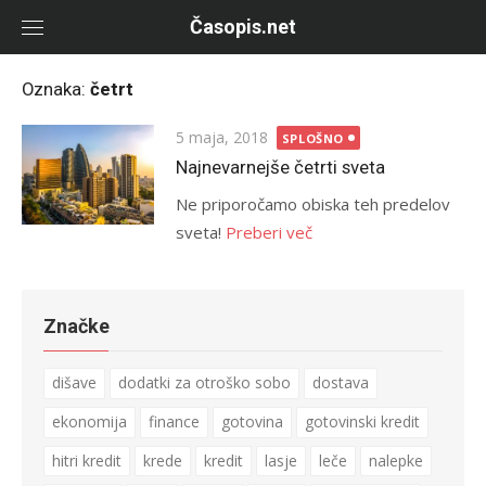
Skip
Časopis.net
to
content
Oznaka:
četrt
Objavljeno
5 maja, 2018
SPLOŠNO
Najnevarnejše četrti sveta
Ne priporočamo obiska teh predelov
sveta!
Preberi več
Značke
dišave
dodatki za otroško sobo
dostava
ekonomija
finance
gotovina
gotovinski kredit
hitri kredit
krede
kredit
lasje
leče
nalepke